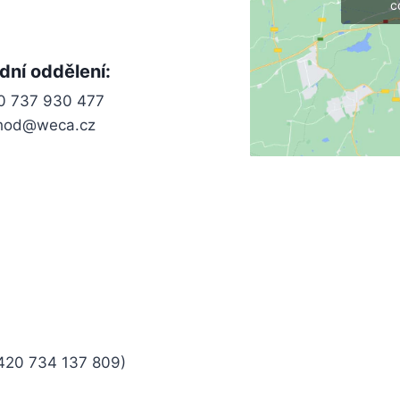
c
ní oddělení:
0 737 930 477
hod@weca.cz
+420 734 137 809)