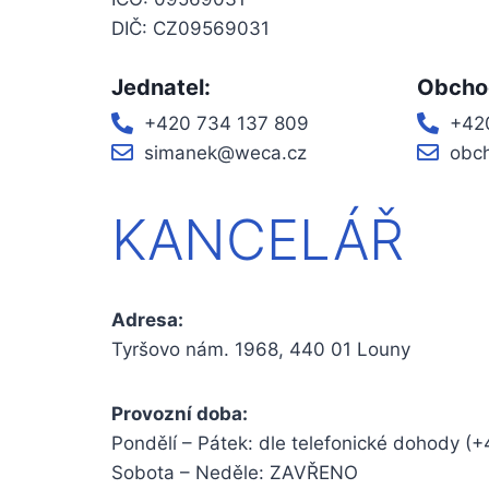
DIČ: CZ09569031
Jednatel:
Obchod
+420 734 137 809
+42
simanek@weca.cz
obc
KANCELÁŘ
Adresa:
Tyršovo nám. 1968, 440 01 Louny
Provozní doba:
Pondělí – Pátek: dle telefonické dohody (
Sobota – Neděle: ZAVŘENO