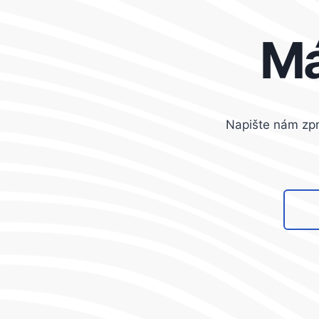
Má
Napište nám zp