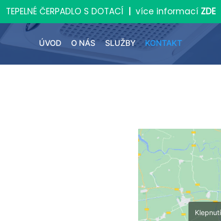
TEPELNÉ ČERPADLO S DOTACÍ
|
více informací
ZDE
ÚVOD
O NÁS
SLUŽBY
KONTAKT
Klepnut