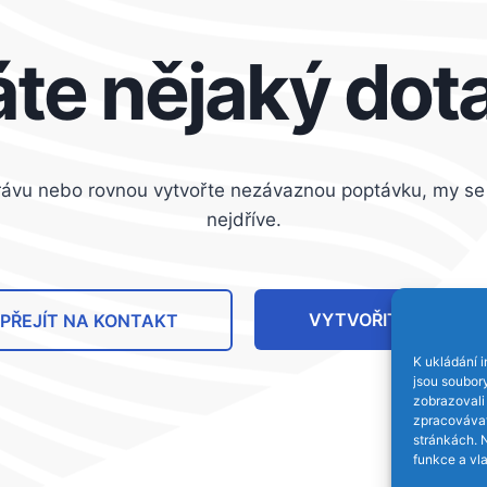
te nějaký dot
rávu nebo rovnou vytvořte nezávaznou poptávku, my s
nejdříve.
VYTVOŘIT POPTÁV
PŘEJÍT NA KONTAKT
K ukládání i
jsou soubory
zobrazovali
zpracovávat 
stránkách. 
funkce a vla