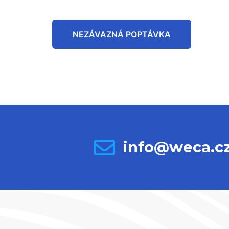
NEZÁVAZNÁ POPTÁVKA
info@weca.c